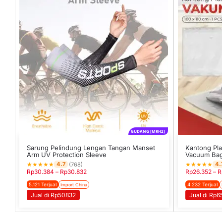
GUDANG [MRH2]
Sarung Pelindung Lengan Tangan Manset
Kantong Pla
Arm UV Protection Sleeve
Vacuum Bag
★
★
★
★
★
★
★
★
★
★
4.7
4.
(768)
Rp
30.384
–
Rp
30.832
Rp
26.352
–
R
5.121 Terjual
4.232 Terjual
Import China
Jual di Rp50832
Jual di Rp6