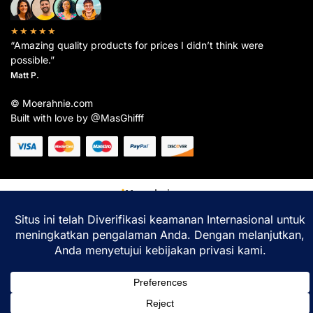
★★★★★
“Amazing quality products for prices I didn’t think were
possible.”
Matt P.
© Moerahnie.com
Built with love by @MasGhifff
Moerahnie.com
dipantau secara real-time oleh
Google Analytics
untuk memastikan
pengalaman belanja terbaik Anda.