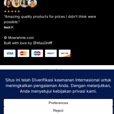
★★★★★
“Amazing quality products for prices I didn’t think were
possible.”
Matt P.
© Moerahnie.com
Built with love by @MasGhifff
Moerahnie.com
dipantau secara real-time oleh
Google Analytics
untuk memastikan
pengalaman belanja terbaik Anda.