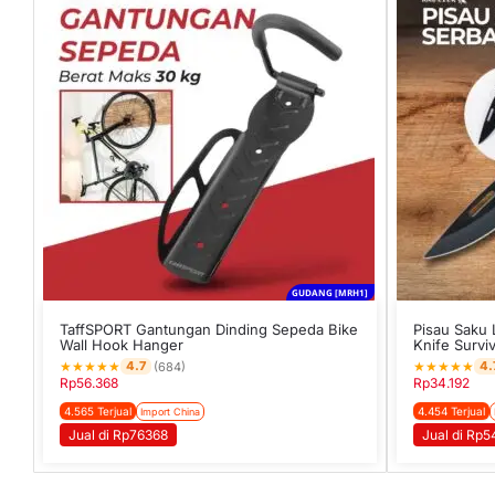
GUDANG [MRH1]
TaffSPORT Gantungan Dinding Sepeda Bike
Pisau Saku 
Wall Hook Hanger
Knife Surviv
★
★
★
★
★
★
★
★
★
★
4.7
4.
(684)
Rp
56.368
Rp
34.192
4.565 Terjual
4.454 Terjual
Import China
Jual di Rp76368
Jual di Rp5