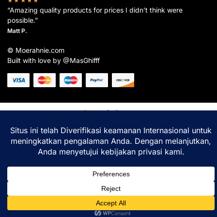
★★★★★
“Amazing quality products for prices I didn’t think were
possible.”
Matt P.
© Moerahnie.com
Built with love by @MasGhifff
Moerahnie.com
dipantau secara real-time oleh
Google Analytics
untuk memastikan
pengalaman belanja terbaik Anda.
Home
Shop
Lacak
Help
Login