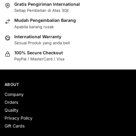
Gratis Pengiriman International
Setiap Pembelian di Atas 30jt
Mudah Pengembalian Barang
Apabila barang rusak
International Warranty
Sesuai Produk yang anda beli
100% Secure Checkout
PayPal / MasterCard / Visa
ABOUT
Company
Orders
Quality
Privacy Policy
Gift Cards