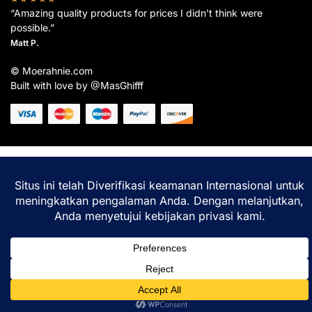
“Amazing quality products for prices I didn’t think were
possible.”
Matt P.
© Moerahnie.com
Built with love by @MasGhifff
Moerahnie.com
dipantau secara real-time oleh
Google Analytics
untuk memastikan
pengalaman belanja terbaik Anda.
Home
Shop
Lacak
Help
Login