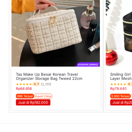
GUDANG [MRH2]
Tas Make Up Besar Korean Travel
Smiling Gir
Organizer Storage Bag Tweed 22cm
Layer Mesh
★
★
★
★
★
★
★
★
★
★
4.7
4.
(2,701)
Rp
64.656
Rp
79.440
9RB Terjual
5.900 Terjual
Import China
Jual di Rp182.000
Jual di Rp