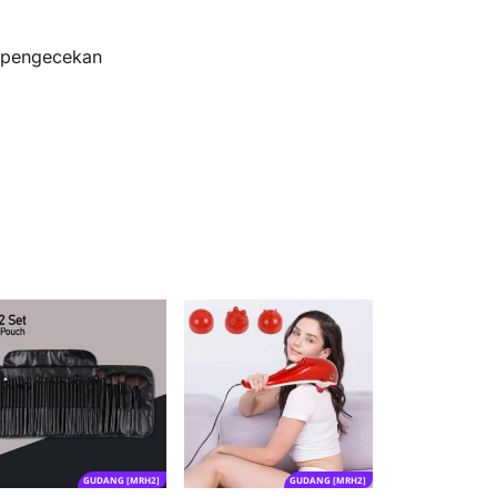
s pengecekan
GUDANG [MRH2]
GUDANG [MRH2]