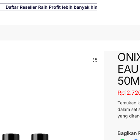
Daftar Reseller Raih Profit lebih banyak hingga 500%
Cari
ONI
EAU
50M
Rp
12.72
Temukan k
dalam set
yang diran
Bagikan 