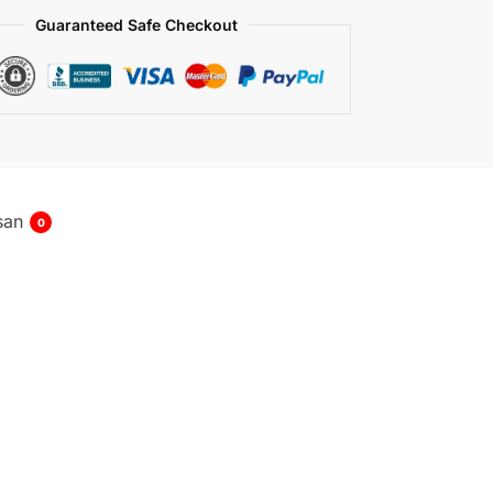
Guaranteed Safe Checkout
san
0