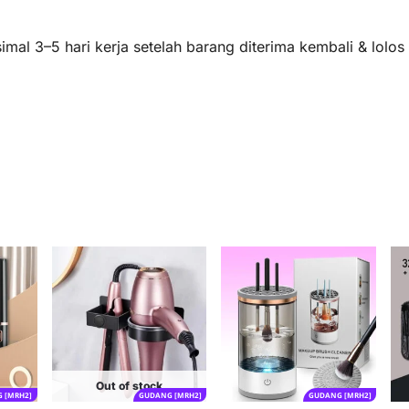
mal 3–5 hari kerja setelah barang diterima kembali & lolo
Out of stock
 [MRH2]
GUDANG [MRH2]
GUDANG [MRH2]