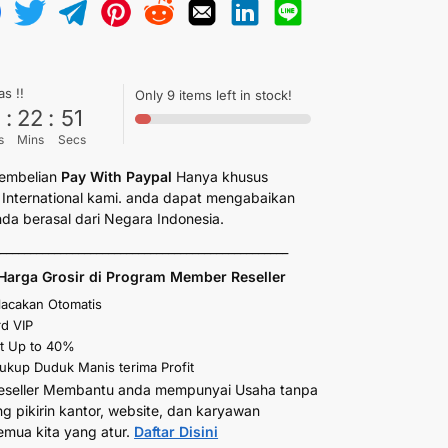
as !!
Only 9 items left in stock!
6
:
22
:
50
s
Mins
Secs
embelian
Pay With Paypal
Hanya khusus
International kami. anda dapat mengabaikan
anda berasal dari Negara Indonesia.
_________________________________________________
Harga Grosir di Program Member Reseller
elacakan Otomatis
d VIP
t Up to 40%
kup Duduk Manis terima Profit
eseller Membantu anda mempunyai Usaha tanpa
ng pikirin kantor, website, dan karyawan
emua kita yang atur.
Daftar Disini