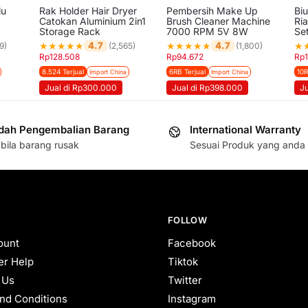
lu
Rak Holder Hair Dryer
Pembersih Make Up
Bi
Catokan Aluminium 2in1
Brush Cleaner Machine
Ri
Storage Rack
7000 RPM 5V 8W
Se
★
★
★
★
★
★
★
★
★
★
★
4.7
4.7
9)
(2,565)
(1,800)
Rp
128.508
Rp
94.672
Rp
8.524 Terjual
6RB Terjual
10R
Import China
Import China
Jual di Rp300.000
Jual di Rp398.000
J
ah Pengembalian Barang
International Warranty
bila barang rusak
Sesuai Produk yang anda 
FOLLOW
ount
Facebook
r Help
Tiktok
 Us
Twitter
nd Conditions
Instagram