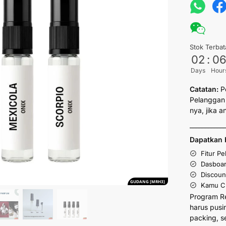
Stok Terbat
02
:
0
Days
Hour
Catatan:
P
Pelanggan 
nya, jika 
___________
Dapatkan 
Fitur P
Dasboar
Discoun
GUDANG [MRH3]
Kamu Cu
Program R
harus pusi
packing, s