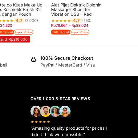
utte.co Kuas Make Up
Alat Pijat Elektrik Dolphin
as Kosmetik Brush 32
Massager Shoulder
t dengan Pouch
Vibration USB – Red
★
★
★
★
★
★
★
★
★
4.7
4.7
(2,000)
(750)
134.320
Rp
79.664
–
Rp
83.024
B Terjual
5RB Terjual
Import China
Import China
ual di Rp210.000
100% Secure Checkout
beli
PayPal / MasterCard / Visa
OVER 1,000 5-STAR REVIEWS
★★★★★
“Amazing quality products for prices I
didn’t think were possible.”