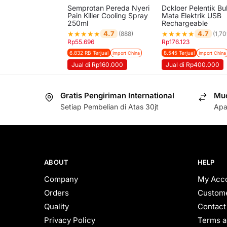
Semprotan Pereda Nyeri
Dckloer Pelentik Bu
Pain Killer Cooling Spray
Mata Elektrik USB
250ml
Rechargeable
★
★
★
★
★
★
★
★
★
★
4.7
4.7
(888)
(1,70
Rp
55.696
Rp
176.123
6.832 RB Terjual
8.545 Terjual
Import China
Import China
Jual di Rp160.000
Jual di Rp400.000
Gratis Pengiriman International
Mud
Setiap Pembelian di Atas 30jt
Apa
ABOUT
HELP
Company
My Acc
Orders
Custome
Quality
Contact
Privacy Policy
Terms a