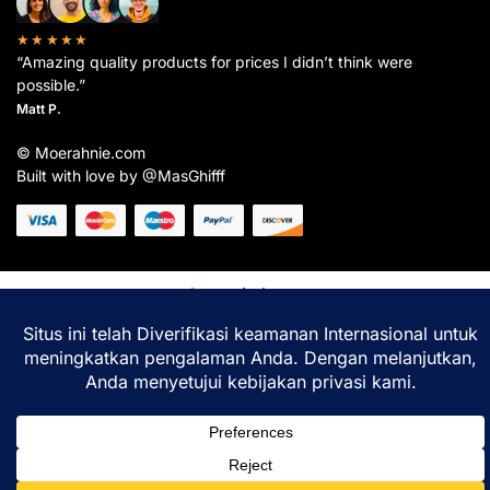
★★★★★
“Amazing quality products for prices I didn’t think were
possible.”
Matt P.
© Moerahnie.com
Built with love by @MasGhifff
Moerahnie.com
dipantau secara real-time oleh
Google Analytics
untuk memastikan
pengalaman belanja terbaik Anda.