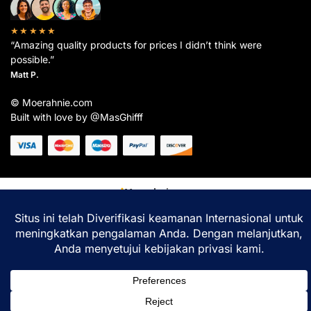
★★★★★
“Amazing quality products for prices I didn’t think were
possible.”
Matt P.
© Moerahnie.com
Built with love by @MasGhifff
Moerahnie.com
dipantau secara real-time oleh
Google Analytics
untuk memastikan
pengalaman belanja terbaik Anda.