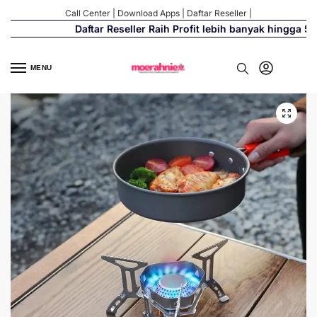
Call Center
|
Download Apps
|
Daftar Reseller
|
Daftar Reseller Raih Profit lebih banyak hingga 500%
MENU