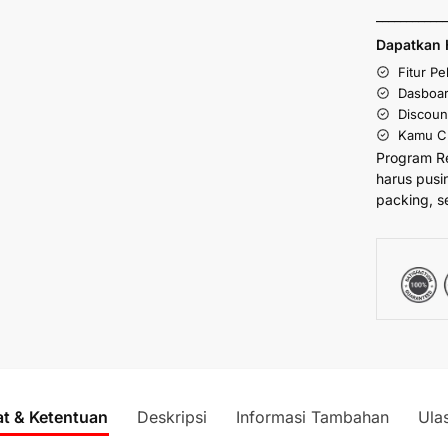
___________
Dapatkan 
Fitur P
Dasboar
Discoun
Kamu Cu
Program R
harus pusi
packing, s
at & Ketentuan
Deskripsi
Informasi Tambahan
Ula