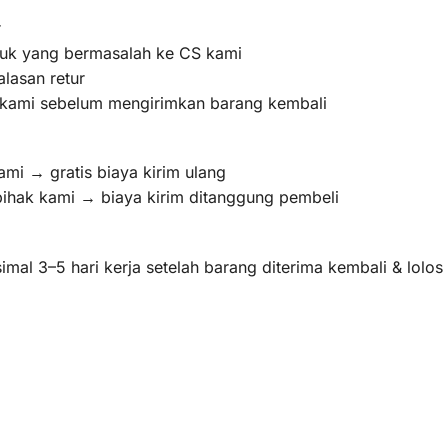
r
oduk yang bermasalah ke CS kami
lasan retur
m kami sebelum mengirimkan barang kembali
ami → gratis biaya kirim ulang
pihak kami → biaya kirim ditanggung pembeli
mal 3–5 hari kerja setelah barang diterima kembali & lolo