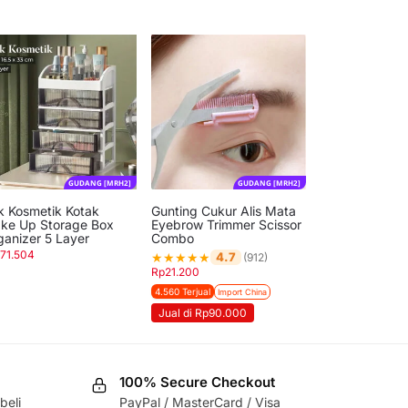
GUDANG [MRH2]
GUDANG [MRH2]
k Kosmetik Kotak
Gunting Cukur Alis Mata
ke Up Storage Box
Eyebrow Trimmer Scissor
ganizer 5 Layer
Combo
171.504
★
★
★
★
★
4.7
(912)
Rp
21.200
4.560 Terjual
Import China
Jual di Rp90.000
100% Secure Checkout
beli
PayPal / MasterCard / Visa