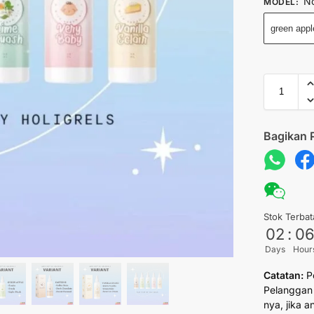
No
MODEL
:
green appl
Bagikan 
Stok Terbat
02
:
0
Days
Hour
Catatan:
P
Pelanggan 
nya, jika 