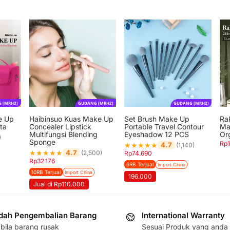
 [MRH2]
GUDANG [MRH2]
GUDANG [MRH2]
e Up
Haibinsuo Kuas Make Up
Set Brush Make Up
Ra
ta
Concealer Lipstick
Portable Travel Contour
Ma
Multifungsi Blending
Eyeshadow 12 PCS
Or
)
Sponge
Rp
★
★
★
★
★
4.7
(1,140)
★
★
★
★
★
4.7
(2,500)
Rp
74.690
Rp
32.176
6RB Terjual
Import China
10RB Terjual
Import China
196.000
Jual di Rp110.000
ah Pengembalian Barang
International Warranty
bila barang rusak
Sesuai Produk yang anda 