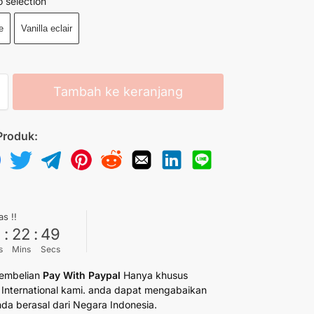
 selection
e
Vanilla eclair
Tambah ke keranjang
Produk:
as !!
6
:
22
:
49
s
Mins
Secs
embelian
Pay With Paypal
Hanya khusus
International kami. anda dapat mengabaikan
anda berasal dari Negara Indonesia.