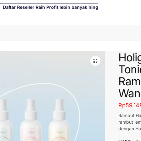
tar Reseller Raih Profit lebih banyak hingga 500%
Cari
Holi
Toni
Ramb
Wan
Rp
59.14
Rambut Har
rambut lem
dengan Hai