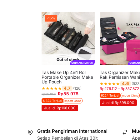
-15%
Out of stock
GUDANG [MRH2]
GUDANG
Tas Make Up 4in1 Roll
Tas Organizer Mak
Portable Organizer Make
Rak Perhiasan Wani
Up Pouch
★
★
★
★
★
4.6
(933
★
★
★
★
★
4.7
(126)
Rp
276.112
–
Rp
357.872
Rp
55.978
Rp
65.856
6224 Terjual
Import China
6.324 Terjual
Import China
Jual di Rp598.000
Jual di Rp168.000
Gratis Pengiriman International
Mud
Setiap Pembelian di Atas 30jt
Apa