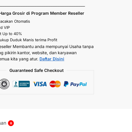
_________________________________________________
Harga Grosir di Program Member Reseller
elacakan Otomatis
d VIP
t Up to 40%
kup Duduk Manis terima Profit
eseller Membantu anda mempunyai Usaha tanpa
ng pikirin kantor, website, dan karyawan
emua kita yang atur.
Daftar Disini
Guaranteed Safe Checkout
san
0