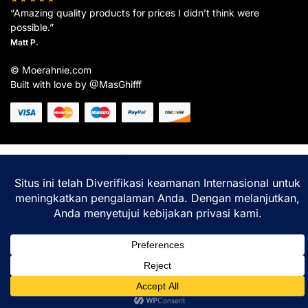
“Amazing quality products for prices I didn’t think were
possible.”
Matt P.
© Moerahnie.com
Built with love by @MasGhifff
Moerahnie.com
dipantau secara real-time oleh
Google Analytics
untuk memastikan
pengalaman belanja terbaik Anda.
Home
Shop
Lacak
Help
Login