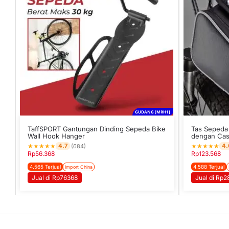
GUDANG [MRH1]
TaffSPORT Gantungan Dinding Sepeda Bike
Tas Sepeda 
Wall Hook Hanger
dengan Cas
★
★
★
★
★
★
★
★
★
★
4.7
4.
(684)
Rp
56.368
Rp
123.568
4.565 Terjual
4.588 Terjual
Import China
Jual di Rp76368
Jual di Rp