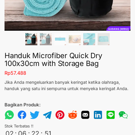
GUDANG [MRH2]
Handuk Microfiber Quick Dry
100x30cm with Storage Bag
Rp
57.488
Jika Anda mengeluarkan banyak keringat ketika olahraga,
handuk yang satu ini sempurna untuk menyeka keringat Anda.
Bagikan Produk:
Stok Terbatas !!
02
:
06
:
22
:
50