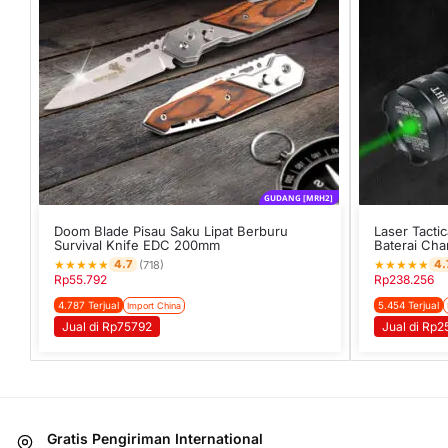
GUDANG [MRH2]
Doom Blade Pisau Saku Lipat Berburu
Laser Tacti
Survival Knife EDC 200mm
Baterai Cha
★
★
★
★
★
★
★
★
★
★
4.7
4.
(718)
Rp
55.792
Rp
238.256
4.787 Terjual
5.454 Terjual
Import China
Jual di Rp75792
Jual di Rp
Gratis Pengiriman International