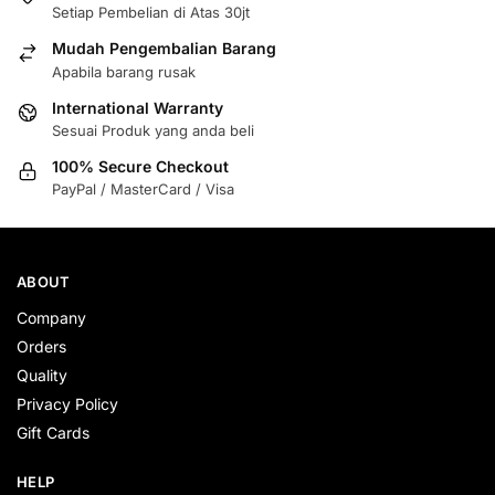
Setiap Pembelian di Atas 30jt
Mudah Pengembalian Barang
Apabila barang rusak
International Warranty
Sesuai Produk yang anda beli
100% Secure Checkout
PayPal / MasterCard / Visa
ABOUT
Company
Orders
Quality
Privacy Policy
Gift Cards
HELP