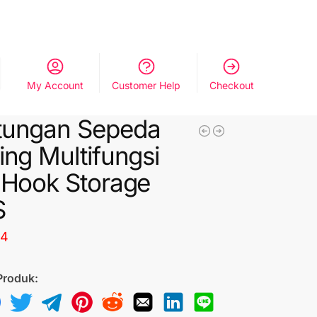
My Account
Customer Help
Checkout
tungan Sepeda
ing Multifungsi
 Hook Storage
S
64
Produk: