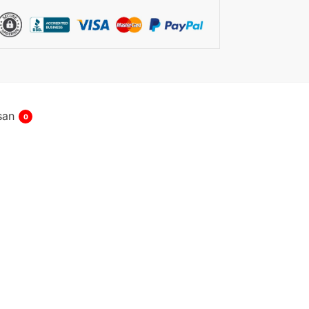
san
0