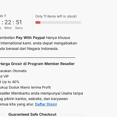
as !!
Only 11 items left in stock!
6
:
22
:
49
s
Mins
Secs
embelian
Pay With Paypal
Hanya khusus
International kami. anda dapat mengabaikan
anda berasal dari Negara Indonesia.
_________________________________________________
Harga Grosir di Program Member Reseller
elacakan Otomatis
d VIP
t Up to 40%
kup Duduk Manis terima Profit
eseller Membantu anda mempunyai Usaha tanpa
ng pikirin kantor, website, dan karyawan
emua kita yang atur.
Daftar Disini
Guaranteed Safe Checkout