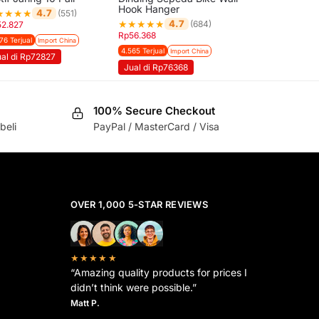
Hook Hanger
★
★
★
★
4.7
(551)
★
★
★
★
★
4.7
(684)
52.827
Rp
56.368
76 Terjual
Import China
4.565 Terjual
Import China
ual di Rp72827
Jual di Rp76368
100% Secure Checkout
beli
PayPal / MasterCard / Visa
OVER 1,000 5-STAR REVIEWS
★★★★★
“Amazing quality products for prices I
didn’t think were possible.”
Matt P.