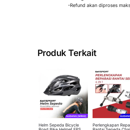
-Refund akan diproses maksi
Produk Terkait
GUDANG [MRH2]
GUDANG
Helm Sepeda Bicycle
Perlengkapan Repa
Road Bike Helmet EPS
Rantai Sepeda Cha