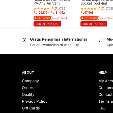
PVC 18 Air Vent
Socket Tool 4in1
★
★
★
★
★
★
★
★
★
★
4.7
4.7
(736)
(701)
Rp
126.176
–
Rp
131.052
Rp
67.568
4.909 Terjual
4.676 Terjual
Import China
Import China
Jual di Rp151052
Jual di Rp87568
Gratis Pengiriman International
Mud
Setiap Pembelian di Atas 30jt
Apa
ABOUT
HELP
Company
My Acc
Orders
Custome
Quality
Contact
Privacy Policy
Terms a
Gift Cards
FAQ