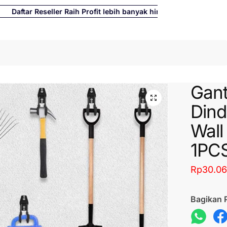
ftar Reseller Raih Profit lebih banyak hingga 500%
Cari
Gan
Dind
Wall
1PC
Rp
30.0
Bagikan 