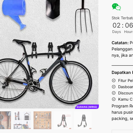
Stok Terbat
02
:
0
Days
Hour
Catatan:
P
Pelanggan 
nya, jika 
___________
Dapatkan 
Fitur P
Dasboar
Discoun
Kamu Cu
Program R
GUDANG [MRH2]
harus pusi
packing, s