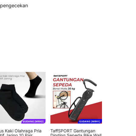
s pengecekan
GUDANG [MRH2]
GUDANG [MRH1]
us Kaki Olahraga Pria
TaffSPORT Gantungan
if Jaring 10 Pair
Dinding Sepeda Bike Wall