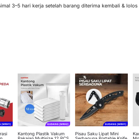
mal 3–5 hari kerja setelah barang diterima kembali & lolo
 [MRH1]
GUDANG [MRH2]
GUDANG [MRH1]
rasi
Kantong Plastik Vakum
Pisau Saku Lipat Mini
Ka
in
Pakaian Multisize 12 PCS
Serbaguna Portable Knife
Mot