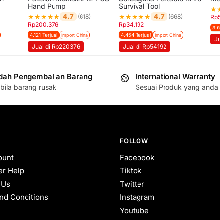
Hand Pump
Survival Tool
★
★
★
★
★
★
★
★
★
★
★
4.7
4.7
(618)
(668)
Rp
Rp
200.376
Rp
34.192
3.6
4.121 Terjual
4.454 Terjual
Import China
Import China
J
Jual di Rp220376
Jual di Rp54192
ah Pengembalian Barang
International Warranty
bila barang rusak
Sesuai Produk yang anda 
FOLLOW
ount
Facebook
r Help
Tiktok
 Us
Twitter
nd Conditions
Instagram
Youtube