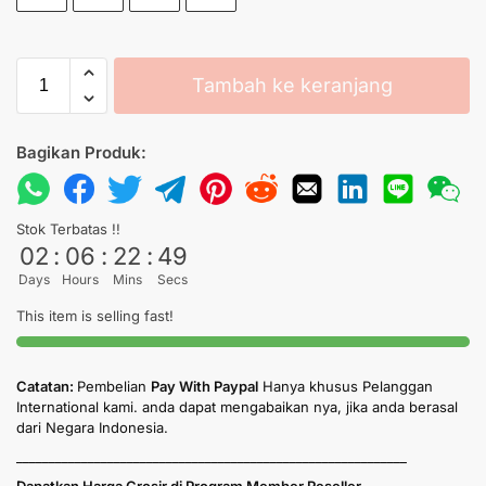
Tambah ke keranjang
Bagikan Produk:
Stok Terbatas !!
02
:
06
:
22
:
49
Days
Hours
Mins
Secs
This item is selling fast!
Catatan:
Pembelian
Pay With Paypal
Hanya khusus Pelanggan
International kami. anda dapat mengabaikan nya, jika anda berasal
dari Negara Indonesia.
____________________________________________________________
Dapatkan Harga Grosir di Program Member Reseller