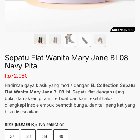
GUDANG [MRH3]
Sepatu Flat Wanita Mary Jane BL08
Navy Pita
Rp
72.080
Hadirkan gaya klasik yang modis dengan
EL Collection Sepatu
Flat Wanita Mary Jane BL08
ini. Sepatu flat dengan ujung
bulat dan aksen pita ini terbuat dari kain tekstil halus,
dilengkapi insole empuk bermotif bunga, dan tali pengikat yang
bisa disesuaikan.
No selection
SIZE (NUMERIK)
:
37
38
39
40