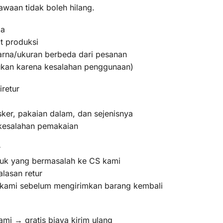
awaan tidak boleh hilang.
ma
t produksi
warna/ukuran berbeda dari pesanan
bukan karena kesalahan penggunaan)
iretur
ker, pakaian dalam, dan sejenisnya
 kesalahan pemakaian
r
oduk yang bermasalah ke CS kami
lasan retur
m kami sebelum mengirimkan barang kembali
ami → gratis biaya kirim ulang