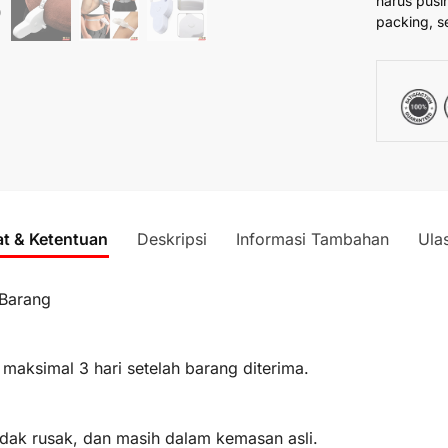
harus pusi
packing, s
at & Ketentuan
Deskripsi
Informasi Tambahan
Ula
 Barang
 maksimal 3 hari setelah barang diterima.
idak rusak, dan masih dalam kemasan asli.