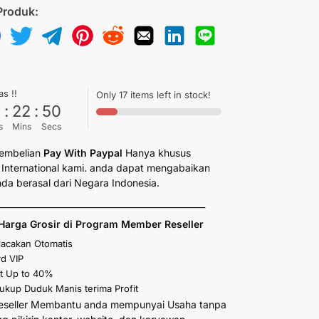
Produk:
as !!
Only 17 items left in stock!
6
:
22
:
49
s
Mins
Secs
embelian
Pay With Paypal
Hanya khusus
International kami. anda dapat mengabaikan
anda berasal dari Negara Indonesia.
_________________________________________________
Harga Grosir di Program Member Reseller
elacakan Otomatis
d VIP
t Up to 40%
kup Duduk Manis terima Profit
eseller Membantu anda mempunyai Usaha tanpa