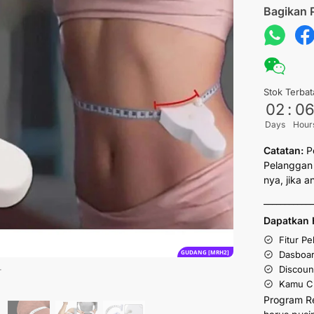
Bagikan 
Stok Terbat
02
:
0
Days
Hour
Catatan:
P
Pelanggan 
nya, jika 
___________
Dapatkan 
Fitur P
GUDANG [MRH2]
Dasboar
Discoun
Kamu Cu
Program R