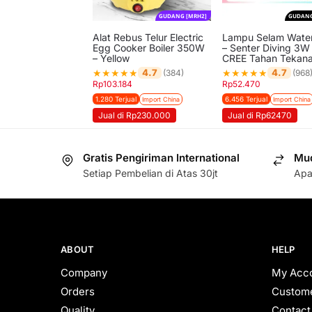
GUDANG [MRH2]
GUDANG
Alat Rebus Telur Electric
Lampu Selam Water
Egg Cooker Boiler 350W
– Senter Diving 3W
– Yellow
CREE Tahan Tekana
★
★
★
★
★
★
★
★
★
★
4.7
4.7
(384)
(968
Rp
103.184
Rp
52.470
1.280 Terjual
6.456 Terjual
Import China
Import China
Jual di Rp230.000
Jual di Rp62470
Gratis Pengiriman International
Mud
Setiap Pembelian di Atas 30jt
Apa
ABOUT
HELP
Company
My Acc
Orders
Custome
Quality
Contact