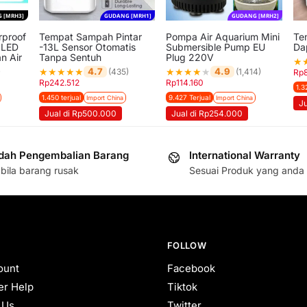
 [MRH3]
GUDANG [MRH1]
GUDANG [MRH2]
proof
Tempat Sampah Pintar
Pompa Air Aquarium Mini
Te
 LED
-13L Sensor Otomatis
Submersible Pump EU
Da
n Air
Tanpa Sentuh
Plug 220V
★
★
★
★
★
★
★
★
★
★
★
4.7
4.9
)
(435)
(1,414)
Rp
Rp
242.512
Rp
114.160
1.3
1.450 terjual
9.427 Terjual
Import China
Import China
J
Jual di Rp500.000
Jual di Rp254.000
ah Pengembalian Barang
International Warranty
bila barang rusak
Sesuai Produk yang anda 
FOLLOW
ount
Facebook
r Help
Tiktok
 Us
Twitter