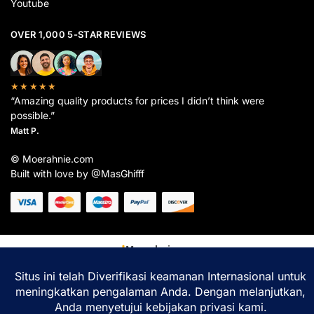
Youtube
OVER 1,000 5-STAR REVIEWS
★★★★★
“Amazing quality products for prices I didn’t think were
possible.”
Matt P.
© Moerahnie.com
Built with love by @MasGhifff
Moerahnie.com
dipantau secara real-time oleh
Google Analytics
untuk memastikan
pengalaman belanja terbaik Anda.