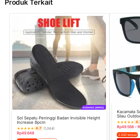
Produk Terkait
GUDANG [MRH2]
Kacamata Su
Silau Outd
Sol Sepatu Peninggi Badan Invisible Height
Increase 8pcm
★
★
★
★
★
4.
Rp
49.568
–
R
★
★
★
★
★
4.7
(1,064)
Rp
49.648
3.500 terjual