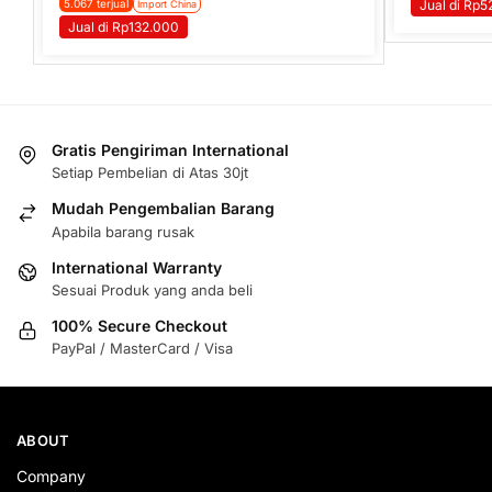
5.067 terjual
Jual di Rp5
Import China
Jual di Rp132.000
Gratis Pengiriman International
Setiap Pembelian di Atas 30jt
Mudah Pengembalian Barang
Apabila barang rusak
International Warranty
Sesuai Produk yang anda beli
100% Secure Checkout
PayPal / MasterCard / Visa
ABOUT
Company