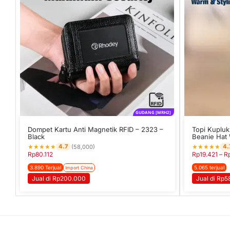
GUDANG [MRH2]
Dompet Kartu Anti Magnetik RFID – 2323 –
Topi Kupluk 
Black
Beanie Hat 
★
★
★
★
★
★
★
★
★
★
4.7
4.
(58,000)
Rp
80.112
Rp
19.421
–
R
3.890 Terjual
5.065 terjual
Import China
Jual di Rp200.000
Jual di Rp5