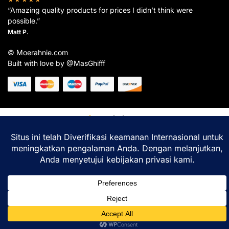
“Amazing quality products for prices I didn’t think were
possible.”
Matt P.
© Moerahnie.com
Built with love by @MasGhifff
Moerahnie.com
dipantau secara real-time oleh
Google Analytics
untuk memastikan
pengalaman belanja terbaik Anda.
Home
Shop
Lacak
Help
Login