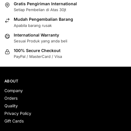
Gratis Pengiriman International
Setiap Pembelian di Atas 30jt
Mudah Pengembalian Barang
Apabila barang rusak
International Warranty
Sesuai Produk yang anda beli
100% Secure Checkout
PayPal / MasterCard / Visa
ABOUT
Company
Orders
Quality
Privacy Policy
Gift Cards