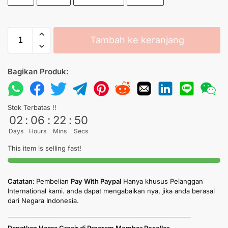
Tambah ke keranjang
Bagikan Produk:
Stok Terbatas !!
02
:
06
:
22
:
50
Days
Hours
Mins
Secs
This item is selling fast!
Catatan:
Pembelian
Pay With Paypal
Hanya khusus Pelanggan
International kami. anda dapat mengabaikan nya, jika anda berasal
dari Negara Indonesia.
____________________________________________________________
Dapatkan Harga Grosir di Program Member Reseller