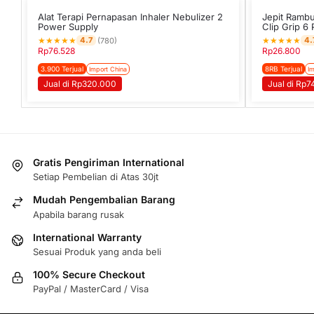
Alat Terapi Pernapasan Inhaler Nebulizer 2
Jepit Rambut
Power Supply
Clip Grip 6
★
★
★
★
★
★
★
★
★
★
4.7
4.
(780)
Rp
76.528
Rp
26.800
3.900 Terjual
8RB Terjual
Import China
Im
Jual di Rp320.000
Jual di Rp7
Gratis Pengiriman International
Setiap Pembelian di Atas 30jt
Mudah Pengembalian Barang
Apabila barang rusak
International Warranty
Sesuai Produk yang anda beli
100% Secure Checkout
PayPal / MasterCard / Visa