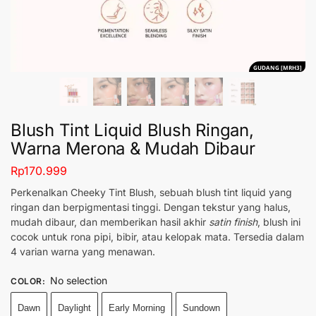
GUDANG [MRH3]
Blush Tint Liquid Blush Ringan,
Warna Merona & Mudah Dibaur
Rp
170.999
Perkenalkan Cheeky Tint Blush, sebuah
blush tint liquid
yang
ringan dan berpigmentasi tinggi.
Dengan tekstur yang halus,
mudah dibaur, dan memberikan hasil akhir
satin finish
, blush ini
cocok untuk rona pipi, bibir, atau kelopak mata.
Tersedia dalam
4 varian warna yang menawan.
No selection
COLOR
:
Dawn
Daylight
Early Morning
Sundown