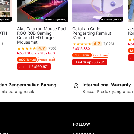
 [MRH3]
GUDANG [MRH3]
GUDANG [MRH3]
Alas Tatakan Mouse Pad
Catokan Curler
Je
OTH
ROG RGB Gaming
Pengeriting Rambut
Ko
Colorful LED Large
32mm
★
Mousemat
★
★
★
★
★
4.7
1)
(1,026)
Rp
★
★
★
★
★
4.7
(760)
Rp
315.880
4.5
Rp
53.000
–
Rp
137.800
5130 Terjual
Produk lokal
Ju
3800 Terjual
Produk lokal
Jual di Rp336.784
Jual di Rp160.671
ah Pengembalian Barang
International Warranty
bila barang rusak
Sesuai Produk yang anda 
FOLLOW