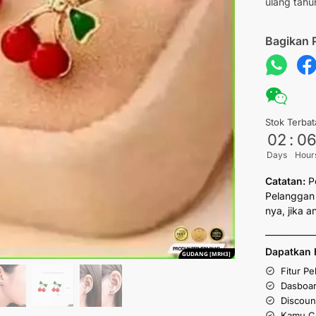
ulang tahu
Bagikan 
Stok Terbat
02
:
0
Days
Hour
Catatan:
P
Pelanggan 
nya, jika 
___________
Dapatkan 
GUDANG [MRH3]
Fitur P
Dasboar
Discoun
Kamu Cu