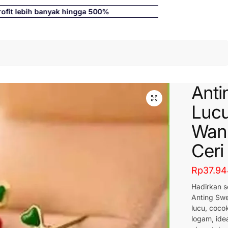
t lebih banyak hingga 500%
Cari
Anti
Lucu
Wani
Ceri
Rp
37.9
Hadirkan 
Anting Swe
lucu, coco
logam, ide