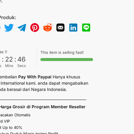
n.
Produk:
as !!
This item is selling fast!
6
:
22
:
45
s
Mins
Secs
embelian
Pay With Paypal
Hanya khusus
International kami. anda dapat mengabaikan
anda berasal dari Negara Indonesia.
_________________________________________________
Harga Grosir di Program Member Reseller
elacakan Otomatis
d VIP
t Up to 40%
kup Duduk Manis terima Profit