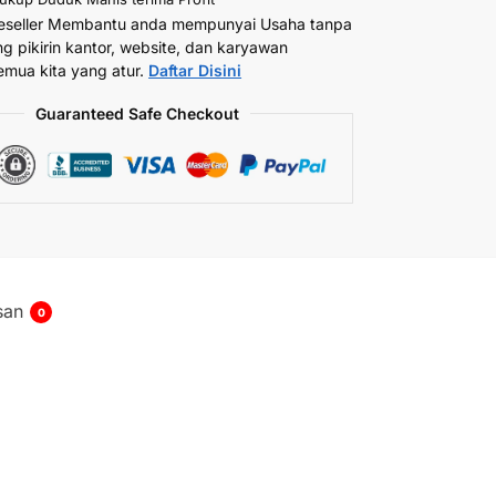
eseller Membantu anda mempunyai Usaha tanpa
ng pikirin kantor, website, dan karyawan
emua kita yang atur.
Daftar Disini
Guaranteed Safe Checkout
san
0