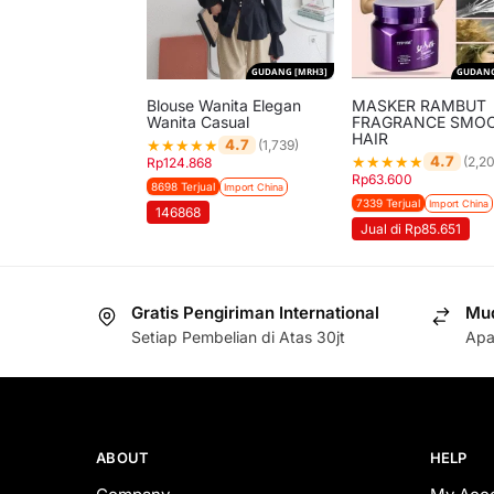
GUDANG [MRH3]
GUDANG
Blouse Wanita Elegan
MASKER RAMBUT
Wanita Casual
FRAGRANCE SMO
HAIR
★
★
★
★
★
4.7
(1,739)
★
★
★
★
★
4.7
(2,20
Rp
124.868
Rp
63.600
8698 Terjual
Import China
7339 Terjual
Import China
146868
Jual di Rp85.651
Gratis Pengiriman International
Mud
Setiap Pembelian di Atas 30jt
Apa
ABOUT
HELP