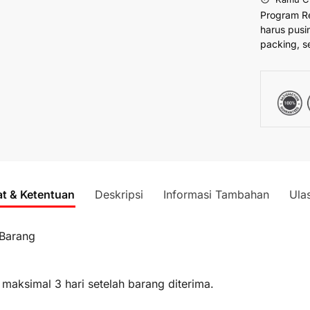
Program R
harus pusi
packing, s
at & Ketentuan
Deskripsi
Informasi Tambahan
Ula
 Barang
 maksimal 3 hari setelah barang diterima.