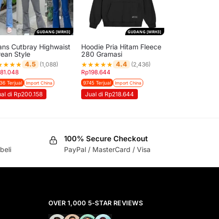
GUDANG [MRH3]
GUDANG [MRH3]
ans Cutbray Highwaist
Hoodie Pria Hitam Fleece
rean Style
280 Gramasi
★
★
★
★
★
★
★
★
★
4.5
4.4
(1,088)
(2,436)
181.048
Rp
198.644
36 Terjual
9745 Terjual
Import China
Import China
al di Rp200.158
Jual di Rp218.644
100% Secure Checkout
beli
PayPal / MasterCard / Visa
OVER 1,000 5-STAR REVIEWS