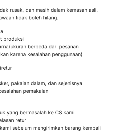
idak rusak, dan masih dalam kemasan asli.
awaan tidak boleh hilang.
ma
t produksi
warna/ukuran berbeda dari pesanan
bukan karena kesalahan penggunaan)
iretur
ker, pakaian dalam, dan sejenisnya
 kesalahan pemakaian
r
oduk yang bermasalah ke CS kami
lasan retur
m kami sebelum mengirimkan barang kembali