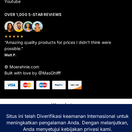
Youtube
OVER 1,000 5-STAR REVIEWS
★★★★★
“Amazing quality products for prices I didn’t think were
possible.”
Matt P.
© Moerahnie.com
Built with love by @MasGhifff
Moerahnie.com
dipantau secara real-time oleh
Google Analytics
untuk memastikan
pengalaman belanja terbaik Anda.