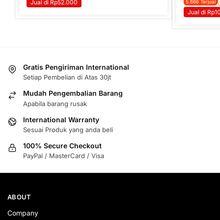
Jual di Rp52.000
5.666 Terjual
Jual di Rp
Gratis Pengiriman International
Setiap Pembelian di Atas 30jt
Mudah Pengembalian Barang
Apabila barang rusak
International Warranty
Sesuai Produk yang anda beli
100% Secure Checkout
PayPal / MasterCard / Visa
ABOUT
Company