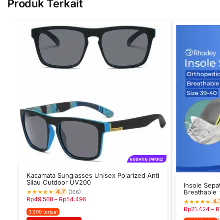
Produk Terkait
GUDANG [MRH2]
Kacamata Sunglasses Unisex Polarized Anti
Silau Outdoor UV200
Insole Sepa
★
★
★
★
★
Breathable
4.7
(166)
Rp
49.568
–
Rp
54.496
★
★
★
★
★
4.
Rp
21.424
–
R
3.500 terjual