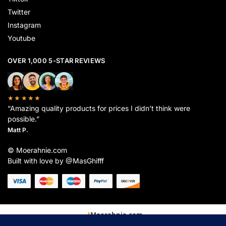
Twitter
Instagram
Youtube
OVER 1,000 5-STAR REVIEWS
★★★★★
“Amazing quality products for prices I didn’t think were
possible.”
Matt P.
© Moerahnie.com
Built with love by @MasGhifff
Moerahnie.com
dipantau secara real-time oleh
Google Analytics
untuk memastikan