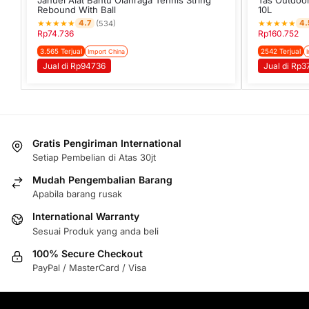
Rebound With Ball
10L
★
★
★
★
★
★
★
★
★
★
4.7
4.
(534)
Rp
74.736
Rp
160.752
3.565 Terjual
2542 Terjual
Import China
Jual di Rp94736
Jual di Rp
Gratis Pengiriman International
Setiap Pembelian di Atas 30jt
Mudah Pengembalian Barang
Apabila barang rusak
International Warranty
Sesuai Produk yang anda beli
100% Secure Checkout
PayPal / MasterCard / Visa