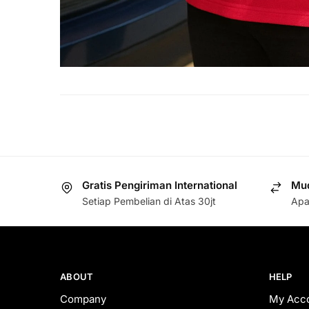
Gratis Pengiriman International
Mud
Setiap Pembelian di Atas 30jt
Apa
ABOUT
HELP
Company
My Acc