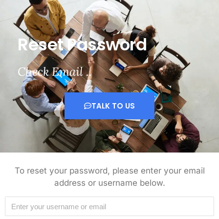
Reset Password
Check Email ..
TALK TO US
To reset your password, please enter your email
address or username below.