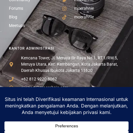
Forums
moerahnie
Blog
moerahnie
Meetups
KANTOR ADMINISTRASI
Kencana Tower, Jl. Meruya Ilir Raya No.1, RT.1/RW.5,
Meruya Utara, Kec. Kembangan, Kota Jakarta Barat,
Daerah Khusus Ibukota Jakarta 11620
+62 812 9220 8062
support@moerahnie.com
Moerahnie.com
dipantau secara real-time oleh
Google Analytics
untuk memastikan
pengalaman belanja terbaik Anda.