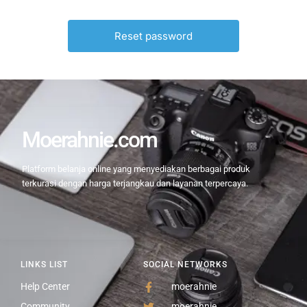
Moerahnie.com
Platform belanja online yang menyediakan berbagai produk
terkurasi dengan harga terjangkau dan layanan terpercaya.
LINKS LIST
SOCIAL NETWORKS
Help Center
moerahnie
Community
moerahnie